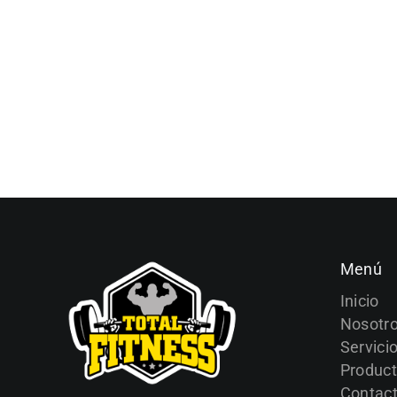
Menú
Inicio
Nosotr
Servici
Produc
Contac