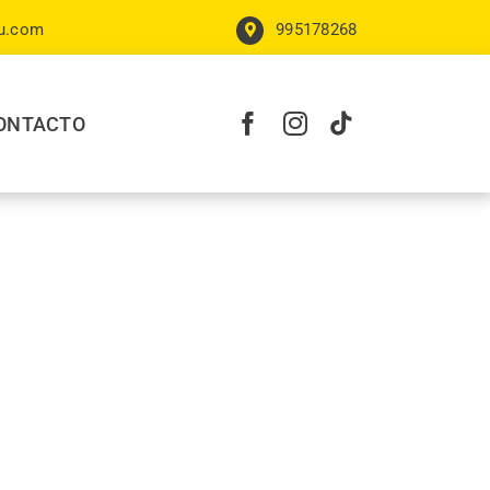
ru.com
995178268
ONTACTO