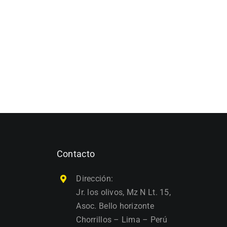
Contacto
Dirección:
Jr. los olivos, Mz N Lt. 15,
Asoc. Bello horizonte
Chorrillos – Lima – Perú