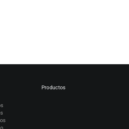
Productos
BANCO
BANCO
SEATED
REMO
REGULABLE
os
CALF
INCLINE
UTILITY
os
STRENGTH
LEVERAGE
BENCH
tos
BANCO
MUSCULARES
ROW
MUSCULARES
to
Strength